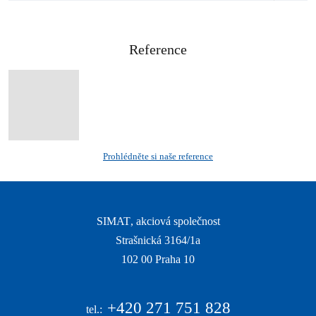
Reference
Prohlédněte si naše reference
SIMAT
, akciová společnost
Strašnická 3164/1a
|
102 00 Praha 10
|
+420
271 751 828
tel.: