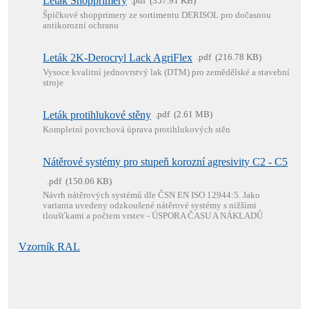
Leták Shopprimery
pdf
357.91 KB
Špičkové shopprimery ze sortimentu DERISOL pro dočasnou
antikorozní ochranu
Leták 2K-Derocryl Lack AgriFlex
pdf
216.78 KB
Vysoce kvalitní jednovrstvý lak (DTM) pro zemědělské a stavební
stroje
Leták protihlukové stěny
pdf
2.61 MB
Kompletní povrchová úprava protihlukových stěn
Nátěrové systémy pro stupeň korozní agresivity C2 - C5
pdf
150.06 KB
Návrh nátěrových systémů dle ČSN EN ISO 12944:5. Jako
varianta uvedeny odzkoušené nátěrové systémy s nižšími
tloušťkami a počtem vrstev - ÚSPORA ČASU A NÁKLADŮ
Vzorník RAL